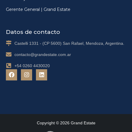
Gerente General | Grand Estate
Datos de contacto
Castelli 1331 - (CP 5600) San Rafael, Mendoza, Argentina.
contacto@grandestate.com.ar
+54 0260 4430020
F
I
L
a
n
i
c
s
n
e
t
k
b
a
e
o
g
d
o
r
i
k
a
n
m
Copyright © 2026 Grand Estate