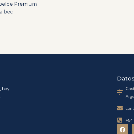
belde Premium
albec
Datos
Cast
, hay
Arge
.
con
+54
F
a