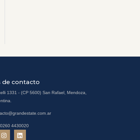
 de contacto
elli 1331 - (CP 5600) San Rafael, Mendoza,
ntina.
tacto@grandestate.com.ar
 0260 4430020
I
L
n
i