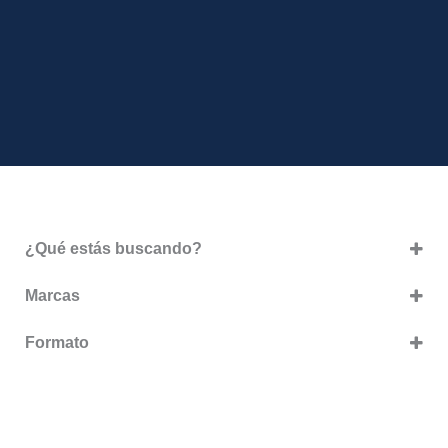
¿Qué estás buscando?
Línea Selection
(2)
Marcas
Línea Varietales
(3)
Viejo Rincón
(5)
Formato
750ml
(5)