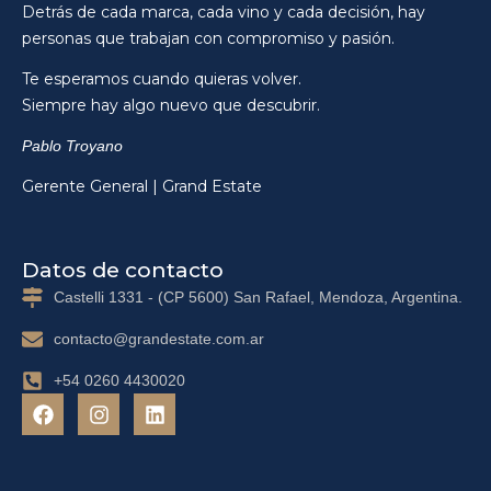
Detrás de cada marca, cada vino y cada decisión, hay
personas que trabajan con compromiso y pasión.
Te esperamos cuando quieras volver.
Siempre hay algo nuevo que descubrir.
Pablo Troyano
Gerente General | Grand Estate
Datos de contacto
Castelli 1331 - (CP 5600) San Rafael, Mendoza, Argentina.
contacto@grandestate.com.ar
+54 0260 4430020
F
I
L
a
n
i
c
s
n
e
t
k
b
a
e